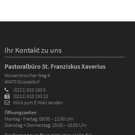
Ihr Kontakt zu uns
Pastoralbüro St. Franziskus Xaverius
Mörsenbroicher Weg 4
40470
Düsseldorf
(0211) 610 193 0
(0211) 610 193 23
Klick zum E-Mail senden
Öffnungszeiten
Montag - Freitag: 09:00 – 12:00 Uhr
Dienstag + Donnerstag: 15:00 – 18:00 Uhr
Der Eingang zum Büro geht über vier Stufen.