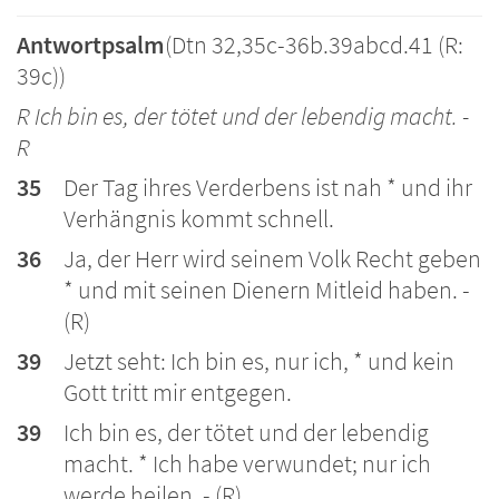
Antwortpsalm
(Dtn 32,35c-36b.39abcd.41 (R:
39c))
R Ich bin es, der tötet und der lebendig macht. -
R
35
Der Tag ihres Verderbens ist nah * und ihr
Verhängnis kommt schnell.
36
Ja, der Herr wird seinem Volk Recht geben
* und mit seinen Dienern Mitleid haben. -
(R)
39
Jetzt seht: Ich bin es, nur ich, * und kein
Gott tritt mir entgegen.
39
Ich bin es, der tötet und der lebendig
macht. * Ich habe verwundet; nur ich
werde heilen. - (R)