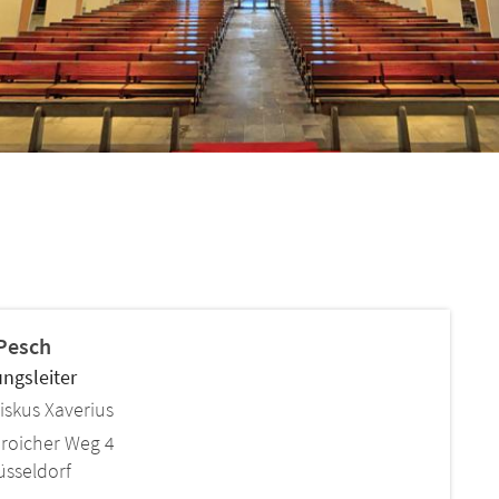
F
© Klaus Schachtschneider
Pesch
ngsleiter
ziskus Xaverius
roicher Weg 4
üsseldorf