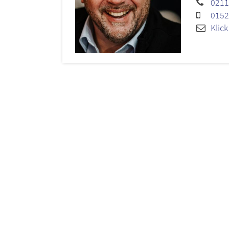
0211
0152
Klic