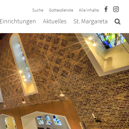
Suche
Gottesdienste
Alle Inhalte
Einrichtungen
Aktuelles
St. Margareta