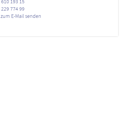
 610 193 15
 229 774 99
k zum E-Mail senden